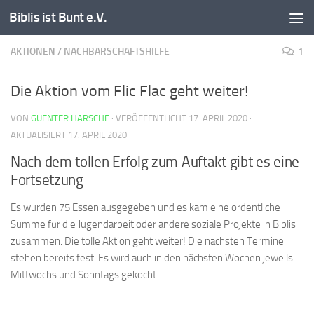
Biblis ist Bunt e.V.
Zum Inhalt springen
AKTIONEN
/
NACHBARSCHAFTSHILFE
1
Die Aktion vom Flic Flac geht weiter!
VON
GUENTER HARSCHE
· VERÖFFENTLICHT
17. APRIL 2020
·
AKTUALISIERT
17. APRIL 2020
Nach dem tollen Erfolg zum Auftakt gibt es eine
Fortsetzung
Es wurden 75 Essen ausgegeben und es kam eine ordentliche
Summe für die Jugendarbeit oder andere soziale Projekte in Biblis
zusammen. Die tolle Aktion geht weiter! Die nächsten Termine
stehen bereits fest. Es wird auch in den nächsten Wochen jeweils
Mittwochs und Sonntags gekocht.