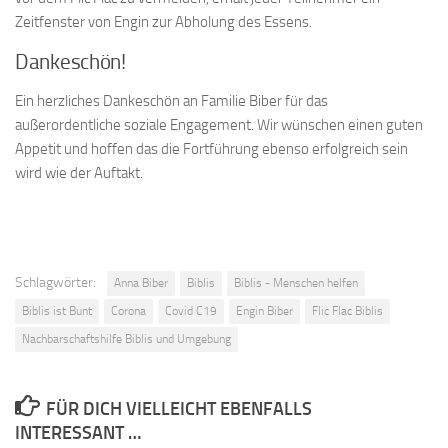
Zeitfenster von Engin zur Abholung des Essens.
Dankeschön!
Ein herzliches Dankeschön an Familie Biber für das
außerordentliche soziale Engagement. Wir wünschen einen guten
Appetit und hoffen das die Fortführung ebenso erfolgreich sein
wird wie der Auftakt.
Schlagwörter:
Anna Biber
Biblis
Biblis - Menschen helfen
Biblis ist Bunt
Corona
Covid C19
Engin Biber
Flic Flac Biblis
Nachbarschaftshilfe Biblis und Umgebung
FÜR DICH VIELLEICHT EBENFALLS
INTERESSANT …