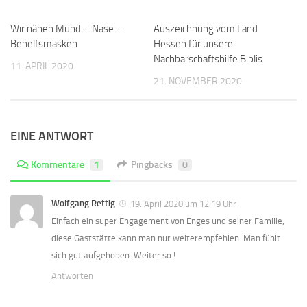
Wir nähen Mund – Nase –
0
Auszeichnung vom Land
0
Behelfsmasken
Hessen für unsere
Nachbarschaftshilfe Biblis
11. APRIL 2020
21. NOVEMBER 2020
EINE ANTWORT
Kommentare
1
Pingbacks
0
Wolfgang Rettig
19. April 2020 um 12:19 Uhr
Einfach ein super Engagement von Enges und seiner Familie,
diese Gaststätte kann man nur weiterempfehlen. Man fühlt
sich gut aufgehoben. Weiter so !
Antworten