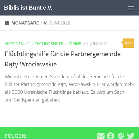
Biblis ist Bunt e.V.
Zum Inhalt springen
MONATSARCHIV:
JUNI 2022
0
AKTIONEN
/
FLÜCHTLINGSHILFE UKRAINE
19. JUNI 2022
Flüchtlingshilfe für die Partnergemeinde
Kąty Wrocławskie
Wir unterstützen den Spendenaufruf der Gemeinde für die
Bibliser Partnergemeinde Kąty Wrocławskie. Hier werden mehr
als 3000 ukrainische Flüchtlinge betreut. Es wird um Sach-
und Geldspenden gebeten.
FOLGEN: