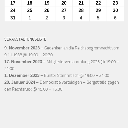
2026
August
2026
2026
2026
2026
2026
2026
August
August
August
August
August
Aug
17
17.
18
18.
19
19.
20
20.
21
21.
22
22.
23
23.
2026
2026
2026
2026
2026
2026
202
August
August
August
August
August
August
Aug
24
24.
25
25.
26
26.
27
27.
28
28.
29
29.
30
30.
2026
2026
2026
2026
2026
2026
202
August
August
August
August
August
August
Aug
31
31.
1
1.
2
2.
3
3.
4
4.
5
5.
6
6.
2026
2026
2026
2026
2026
2026
202
August
September
September
September
September
September
Sept
2026
2026
2026
2026
2026
2026
2026
VERANSTALTUNGSLISTE
9. November 2023
–
Gedenken an die Reichspogromnacht vom
9.11.1938
@
19:00
–
20:30
17. November 2023
–
Mitgliederversammlung 2023
@
19:00
–
21:00
1. Dezember 2023
–
Bunter Stammtisch
@
19:00
–
21:00
28. Januar 2024
–
Demokratie verteidigen – Bergstraße gegen
den Rechtsruck
@
15:00
–
16:30