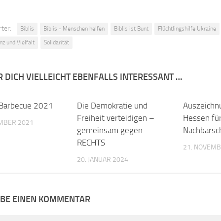
ter:
Biblis
Biblis - Menschen helfen
Biblis ist Bunt
Flüchtlingshilfe Ukraine
nz und Vielfalt
Solidarität
R DICH VIELLEICHT EBENFALLS INTERESSANT …
 Barbecue 2021
0
Die Demokratie und
0
Auszeichn
Freiheit verteidigen –
Hessen fü
EMBER 2021
gemeinsam gegen
Nachbarsch
RECHTS
21. NOVEMB
20. JANUAR 2024
IBE EINEN KOMMENTAR