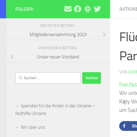
Zum Inhalt springen
FOLGEN:
AKTION
Biblis ist Bunt e.V.
Für Tolera
NÄCHSTER BEITRAG
Flü
Mitgliederversammlung 2023
VORHERIGER BEITRAG
Par
Unser neuer Vorstand
VON
GUE
Suchen
nach:
Flyer Par
Wir unt
Kąty Wr
Spenden für die Kinder in der Ukraine –
um Sac
Nothilfe Ukraine
Sh
Wir über uns