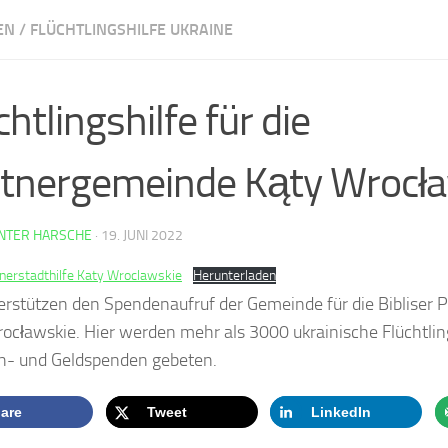
EN
/
FLÜCHTLINGSHILFE UKRAINE
nz und Vielfalt
chtlingshilfe für die
tnergemeinde Kąty Wrocł
NTER HARSCHE
·
19. JUNI 2022
tnerstadthilfe Katy Wroclawskie
Herunterladen
erstützen den Spendenaufruf der Gemeinde für die Bibliser
ocławskie. Hier werden mehr als 3000 ukrainische Flüchtling
h- und Geldspenden gebeten.
are
Tweet
LinkedIn