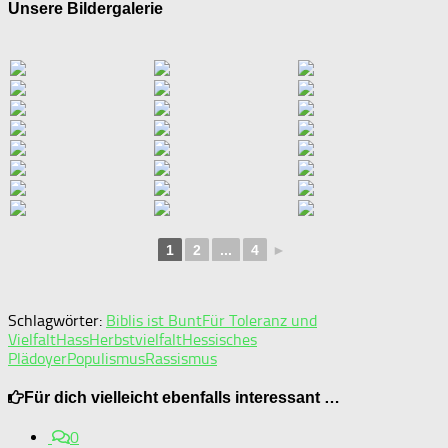
Unsere Bildergalerie
1
2
...
4
►
Schlagwörter:
Biblis ist Bunt
Für Toleranz und
Vielfalt
Hass
Herbstvielfalt
Hessisches
Plädoyer
Populismus
Rassismus
Für dich vielleicht ebenfalls interessant …
0