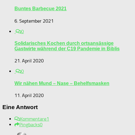
Buntes Barbecue 2021
6. September 2021
0
Solidarisches Kochen durch ortsansässige
Gastwirte während der C19 Pandemie in Biblis
21. April 2020
0
Wir nähen Mund – Nase – Behelfsmasken
11. April 2020
Eine Antwort
Kommentare
1
Pingbacks
0