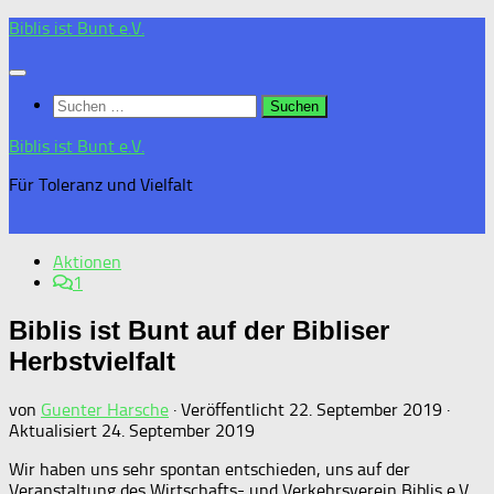
Zum
Biblis ist Bunt e.V.
Inhalt
springen
Suchen
nach:
Biblis ist Bunt e.V.
Für Toleranz und Vielfalt
Aktionen
1
Biblis ist Bunt auf der Bibliser
Herbstvielfalt
von
Guenter Harsche
· Veröffentlicht
22. September 2019
·
Aktualisiert
24. September 2019
Wir haben uns sehr spontan entschieden, uns auf der
Veranstaltung des Wirtschafts- und Verkehrsverein Biblis e.V