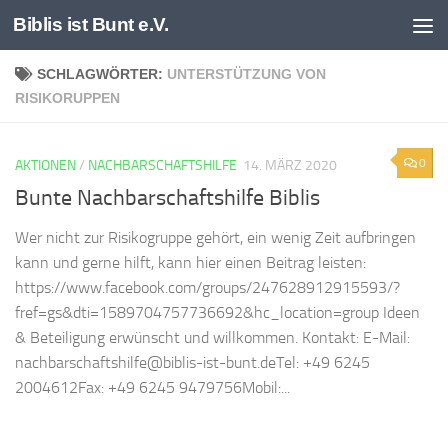
Biblis ist Bunt e.V.
Zum Inhalt springen
SCHLAGWÖRTER:
UNTERSTÜTZUNG VON
RISIKORUPPEN
0
AKTIONEN
/
NACHBARSCHAFTSHILFE
14. MÄRZ 2020
Bunte Nachbarschaftshilfe Biblis
Wer nicht zur Risikogruppe gehört, ein wenig Zeit aufbringen
kann und gerne hilft, kann hier einen Beitrag leisten:
https://www.facebook.com/groups/247628912915593/?
fref=gs&dti=1589704757736692&hc_location=group Ideen
& Beteiligung erwünscht und willkommen. Kontakt: E-Mail:
nachbarschaftshilfe@biblis-ist-bunt.deTel: +49 6245
2004612Fax: +49 6245 9479756Mobil:...