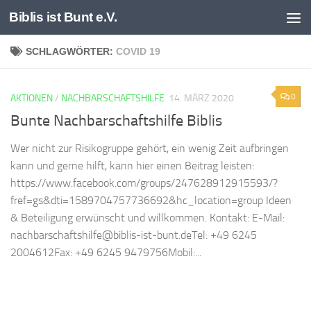
Biblis ist Bunt e.V.
Zum Inhalt springen
SCHLAGWÖRTER:
COVID 19
0
AKTIONEN
/
NACHBARSCHAFTSHILFE
14. MÄRZ 2020
Bunte Nachbarschaftshilfe Biblis
Wer nicht zur Risikogruppe gehört, ein wenig Zeit aufbringen
kann und gerne hilft, kann hier einen Beitrag leisten:
https://www.facebook.com/groups/247628912915593/?
fref=gs&dti=1589704757736692&hc_location=group Ideen
& Beteiligung erwünscht und willkommen. Kontakt: E-Mail:
nachbarschaftshilfe@biblis-ist-bunt.deTel: +49 6245
2004612Fax: +49 6245 9479756Mobil:...