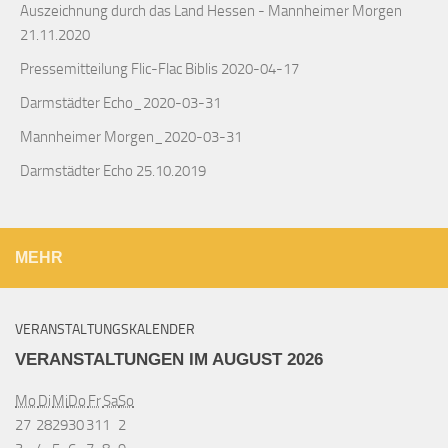
Auszeichnung durch das Land Hessen - Mannheimer Morgen
21.11.2020
Pressemitteilung Flic-Flac Biblis 2020-04-17
Darmstädter Echo_2020-03-31
Mannheimer Morgen_2020-03-31
Darmstädter Echo 25.10.2019
MEHR
VERANSTALTUNGSKALENDER
VERANSTALTUNGEN IM AUGUST 2026
Montag
Dienstag
Mittwoch
Donnerstag
Freitag
Samstag
Sonntag
Mo
Di
Mi
Do
Fr
Sa
So
27.
28.
29.
30.
31.
1.
2.
27
28
29
30
31
1
2